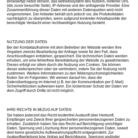
Browsertyp nebst Version, das Betriebssystem des Nutzers, Referrer URL
(die zuvor besuchte Seite), IP-Adresse und der anfragende Provider. Eine
Zusammenführung dieser Daten mit anderen Datenquellen wird nicht
vorgenommen. Der Anbieter behält sich jedoch vor, die Protokolldaten
nachträglich zu überprüfen, wenn aufgrund konkreter Anhaltspunkte der
berechtigte Verdacht einer rechtswidrigen Nutzung besteht.
NUTZUNG DER DATEN
Bei der Kontaktaufnahme mit dem Betreiber der Website werden Ihre
Angaben zwecks Bearbeitung der Anfrage sowie für den Fall, dass
Anschlussfragen entstehen, gespeichert. Die technischen Daten werden
erhoben, um eine fehlerfreie Bereitstellung der Website zu gewährleisten.
Dieses erfolgt vor allem durch die Nutzung von Cookies. Sie können
dieser widersprechen oder sie verhindern, indem Sie der Nutzung nicht
zustimmen. Weitere Informationen zu den Widerspruchsmöglichkeiten
finden Sie im Folgenden. Wir weisen darauf hin, dass die
Datenübertragung im Internet (z.B. bei der Kommunikation per E-Mail)
Sicherheitslücken aufweisen kann. Ein lückenloser Schutz der Daten vor
dem Zugriff durch Dritte ist nicht möglich.
IHRE RECHTE IN BEZUG AUF DATEN
Sie haben jederzeit das Recht kostenfrei Auskunft über Herkunft,
Empfänger und Zweck Ihrer gespeicherten personenbezogenen Daten zu
erhalten. Zusätzlich haben Sie das Recht auf Berichtigung unrichtiger
Daten, Sperrung und Löschung Ihrer personenbezogenen Daten, soweit
dem keine gesetzliche Aufbewahrungspflicht entgegensteht. Zur
Auskunftserteilung bzw. Antrag auf Berichtigung, Sperrung und/oder