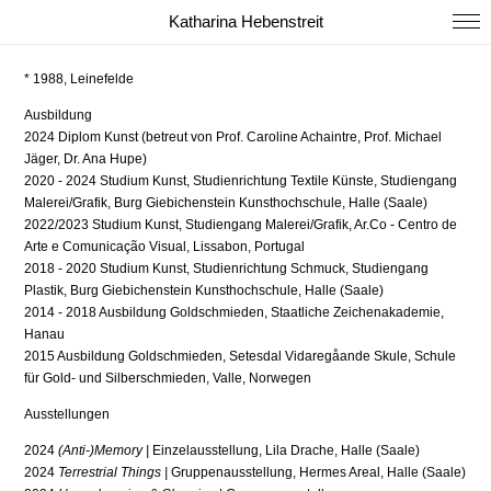
Katharina Hebenstreit
* 1988, Leinefelde
Ausbildung
2024 Diplom Kunst (betreut von Prof. Caroline Achaintre, Prof. Michael
Jäger, Dr. Ana Hupe)
2020 - 2024 Studium Kunst, Studienrichtung Textile Künste, Studiengang
Malerei/Grafik, Burg Giebichenstein Kunsthochschule, Halle (Saale)
2022/2023 Studium Kunst, Studiengang Malerei/Grafik, Ar.Co - Centro de
Arte e Comunicação Visual, Lissabon, Portugal
2018 - 2020 Studium Kunst, Studienrichtung Schmuck, Studiengang
Plastik, Burg Giebichenstein Kunsthochschule, Halle (Saale)
2014 - 2018 Ausbildung Goldschmieden, Staatliche Zeichenakademie,
Hanau
2015 Ausbildung Goldschmieden, Setesdal Vidaregåande Skule, Schule
für Gold- und Silberschmieden, Valle, Norwegen
Ausstellungen
2024
(Anti-)Memory |
Einzelausstellung, Lila Drache, Halle (Saale)
2024
Terrestrial Things
|
Gruppenausstellung, Hermes Areal, Halle (Saale)