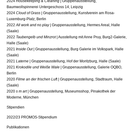
2024
Housekeeping & Cleaning
| Gruppenausstellung,
Baumwollspinnerei Untergeschoss 14, Leipzig
2024
Cloud of Grass
| Gruppenausstellung, Kunstverein am Rosa-
Luxemburg-Platz, Berlin
2022
All work and no play
| Gruppenausstellung, Hermes Areal, Halle
(Saale)
2022
Taubengelb und Minzrot
| Ausstellung mit Anne Pruy, Burg2-Galerie,
Halle (Saale)
2021
Inside Out
| Gruppenausstellung, Burg Galerie im Volkspark, Halle
(Saale)
2021
Laterne
| Gruppenausstellung, Hof der Moritzburg, Halle (Saale)
2021
Krokodile und Weiße Wale
| Gruppenausstellung, Galerie OQBO,
Berlin
2020
Filme an der frischen Luf
t | Gruppenausstellung, Stadtraum, Halle
(Saale)
2020
s m art
| Gruppenausstellung, Museumsshop, Pinakothek der
Moderne, München
Stipendien
2022/23 PROMOS-Stipendium
Publikationen